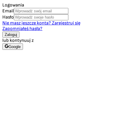
Logowania
Email
Hasło
Nie masz jeszcze konta? Zarejestruj się
Zapomniałeś hasła?
Zaloguj
lub kontynuuj z
Google